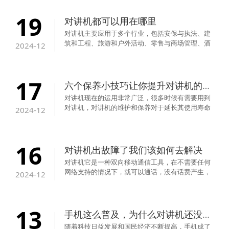
国和全球对讲。‌
19
对讲机都可以用在哪里
对讲机主要应用于多个行业，包括安保与执法、建
筑和工程、旅游和户外活动、零售与商场管理、酒
2024-12
店和服务行业、工厂与制造业、公共交通和机场、
应急救援与医疗、赛事和活动管理、仓储与物流
等‌‌。
17
六个保养小技巧让你提升对讲机的使用寿命
对讲机现在的运用非常广泛，很多时候有需要用到
对讲机，对讲机的维护和保养对于延长其使用寿命
2024-12
和保持其良好性能至关重要，以下是关于对讲机维
护和保养的六个小技巧‌。
16
对讲机出故障了我们该如何去解决
对讲机它是一种双向移动通信工具，在不需要任何
网络支持的情况下，就可以通话，没有话费产生，
2024-12
适用于相对固定且频繁通话的场合。如果我们在使
用中对讲机出故障了该怎么办？下面我们就为大家
还介绍几种解决的方法。
13
手机这么普及，为什么对讲机还没被淘汰
随着科技日益发展和国民经济不断提高，手机成了