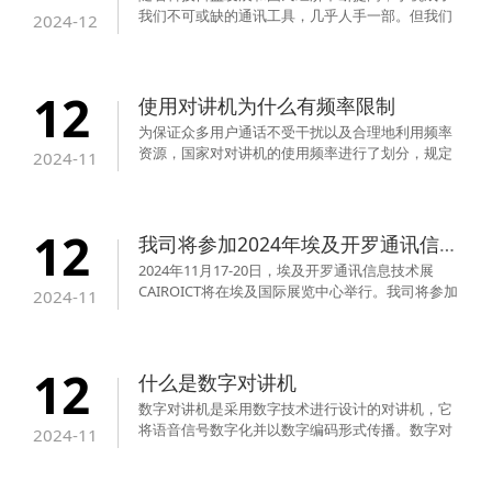
我们不可或缺的通讯工具，几乎人手一部。但我们
2024-12
发现，对讲机并没有被手机淘汰出历史舞台，一些
行业仍有使用，特别是化工类企业，对讲机反而拥
有主导地位。从技术角度看，对讲机和手机存在很
12
大的差距，但对讲机的确也存在手机无法取代的优
使用对讲机为什么有频率限制
势！
为保证众多用户通话不受干扰以及合理地利用频率
资源，国家对对讲机的使用频率进行了划分，规定
2024-11
不同的行业使用相应的频率。
12
我司将参加2024年埃及开罗通讯信息技术展
2024年11月17-20日，埃及开罗通讯信息技术展
CAIROICT将在埃及国际展览中心举行。我司将参加
2024-11
这场盛大的展会，我司的展位号2F12-C6，欢迎各
届朋友莅临参观。
12
什么是数字对讲机
‌数字对讲机是采用数字技术进行设计的对讲机，它
将语音信号数字化并以数字编码形式传播‌。数字对
2024-11
讲机的基本原理是将模拟语音信号转换为数字信
号，然后调制到射频上进行传输。